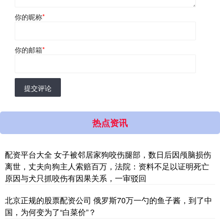
你的昵称
*
你的邮箱
*
提交评论
热点资讯
配资平台大全 女子被邻居家狗咬伤腿部，数日后因颅脑损伤
离世，丈夫向狗主人索赔百万，法院：资料不足以证明死亡
原因与犬只抓咬伤有因果关系，一审驳回
北京正规的股票配资公司 俄罗斯70万一勺的鱼子酱，到了中
国，为何变为了“白菜价”？