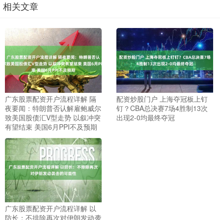
相关文章
广东股票配资开户流程详解 隔
配资炒股门户 上海夺冠板上钉
夜要闻：特朗普否认解雇鲍威尔
钉？CBA总决赛7场4胜制13次
致美国股债汇V型走势 以叙冲突
出现2-0均最终夺冠
有望结束 美国6月PPI不及预期
广东股票配资开户流程详解 以
防长：不排除再次对伊朗发动袭